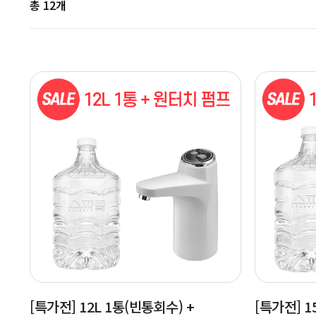
총
12
개
[특가전] 12L 1통(빈통회수) +
[특가전] 1