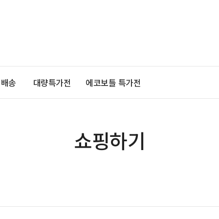
기배송
대량특가전
에코보틀 특가전
쇼핑하기