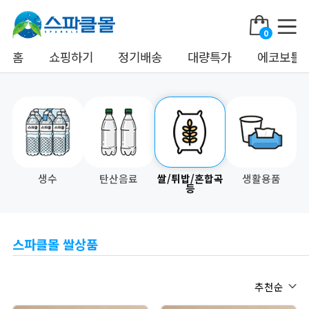
0
홈
쇼핑하기
정기배송
대량특가
에코보틀 
생수
탄산음료
쌀/튀밥/혼합곡
생활용품
등
스파클몰 쌀상품
추천순