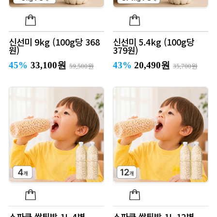
신선미 9kg (100g당 368
신선미 5.4kg (100g당
원)
379원)
45%
33,100원
43%
20,490원
59,500원
35,700원
스파클 쌀튀밥 1L 4병
스파클 쌀튀밥 1L 12병